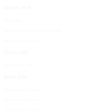
OCHRANA DÁSNÍ
Ochrana dásní
Ústní voda pro ochranu dásní antibakteriální
Zubní pasta peribioma pro
PRO BÍLÉ ZUBY
Zubní pasta pro white
DĚTSKÁ ŘADA
Zubní pasta kids 0-6 jahoda
Zubní pasta kids 0-6 broskev
Zubní pasta kids 0-6 hrozno