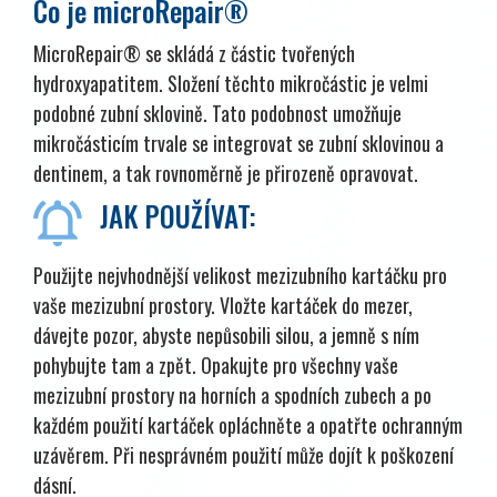
Co je microRepair®
MicroRepair® se skládá z částic tvořených
hydroxyapatitem. Složení těchto mikročástic je velmi
podobné zubní sklovině. Tato podobnost umožňuje
mikročásticím trvale se integrovat se zubní sklovinou a
dentinem, a tak rovnoměrně je přirozeně opravovat.
JAK POUŽÍVAT:
Použijte nejvhodnější velikost mezizubního kartáčku pro
vaše mezizubní prostory. Vložte kartáček do mezer,
dávejte pozor, abyste nepůsobili silou, a jemně s ním
pohybujte tam a zpět. Opakujte pro všechny vaše
mezizubní prostory na horních a spodních zubech a po
každém použití kartáček opláchněte a opatřte ochranným
uzávěrem. Při nesprávném použití může dojít k poškození
dásní.