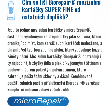
Čím se liší Biorepair® mezizubní
kartáčky SUPER FINE od
ostatních doplňků?
Jsou to jediné mezizubní kartáčky s microRepair®,
částicemi vyrobenými ze stejné látky jako sklovina, které
pronikají do míst, kam se váš zubní kartáček nedostane, a
chrání před tvorbou zubního plaku, který způsobuje kazy a
záněty dásní. Mezizubní kartáčky Biorepair® odstraňují i
ty nejodolnější zbytky jídla a plak díky jemným štětinám s
ocelovým jádrem pokrytým polyuretanem, které
zabraňuje poškrábání skloviny a dásní. Kombinované
použití zubních past a příslušenství Biorepair® zaručuje
kompletní ochranu zdraví vašich zubů.