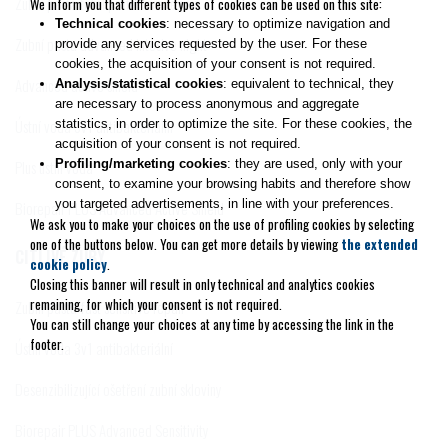
Zubní pasta total protective repair
We inform you that different types of cookies can be used on this site:
Technical cookies
: necessary to optimize navigation and
Zubní pasta advanced intesive night
provide any services requested by the user. For these
cookies, the acquisition of your consent is not required.
Advanced active shield
Analysis/statistical cookies
: equivalent to technical, they
are necessary to process anonymous and aggregate
Ústní voda 3v1 antibakteriální
statistics, in order to optimize the site. For these cookies, the
acquisition of your consent is not required.
Profiling/marketing cookies
: they are used, only with your
Plus ústní voda
consent, to examine your browsing habits and therefore show
you targeted advertisements, in line with your preferences.
Biorepair PLUS Advanced Active Shield
We ask you to make your choices on the use of profiling cookies by selecting
one of the buttons below. You can get more details by viewing
the extended
CITLIVÉ ZUBY
cookie policy
.
Closing this banner will result in only technical and analytics cookies
remaining, for which your consent is not required.
Zubní pasta fast sensitive repair
You can still change your choices at any time by accessing the link in the
footer.
Ústní voda 3v1 antibakteriální
Desenzibilizující ošetření zubní skloviny
Biorepair PLUS Advanced Sensitivity