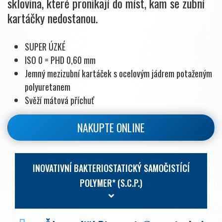
sklovina, které pronikají do míst, kam se zubní
kartáčky nedostanou.
SUPER ÚZKÉ
ISO 0 = PHD 0,60 mm
Jemný mezizubní kartáček s ocelovým jádrem potaženým
polyuretanem
Svěží mátová příchuť
NAKUPTE ONLINE
INOVATIVNÍ BAKTERIOSTATICKÝ SAMOČISTÍCÍ
POLYMER* (S.C.P.)