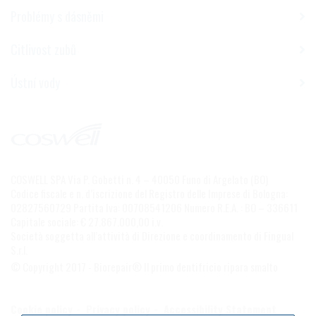
Problémy s dásněmi
Citlivost zubů
Ústní vody
COSWELL SPA Via P. Gobetti n. 4 – 40050 Funo di Argelato (BO)
Codice fiscale e n. d’iscrizione del Registro delle Imprese di Bologna:
02827560729 Partita Iva: 00708541206 Numero R.E.A. : BO – 336611
Capitale sociale: € 27.867.000,00 i.v.
Società soggetta all’attività di Direzione e coordinamento di Fingual
S.r.l.
© Copyright 2017 - Biorepair® Il primo dentifricio ripara smalto
Cookie policy
Privacy policy
Accessibility Statement